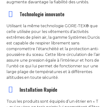
augmente davantage la fiabilité des unités.
ACCUEIL
Technologie innovante
SOCIÉTÉ
Utilisant la même technologie GORE-TEX® que
RADIOCOMMUNICATION
celle utilisée pour les vêtements d’activités
RADIO PROFESSIONNELLE
GÉOLOCALISATION
extrêmes de plein air, la gamme Systèmes Durcis
est capable de respirer librement sans
MOTOROLA
RADIO VHF/UHF
TRBOnet Entreprise
ACCESSOIRES
compromettre l’étanchéité et la protection anti-
DP-3441e
HYTERA
FT 2980E
RADIO PMR446
poussière du sceau. Cette libre circulation de l’air
ALIMENTATION DC
MESURE
assure une pression égale à l’intérieur et hors de
DP-3661e
PD-795EX
FTM 3100E
BD505LF
RADIO HF
ALFATRONIX
ANTENNES
BIRD 43
l’unité ce qui lui permet de fonctionner sur une
SERVICES
R2
PD-715EX
FTM-6000E
PROFESSIONNELLE
RADIO AVIATION
large plage de températures et à différentes
Alimentation Desk
MSE
ANTENNE HF
BIRD 4391A
INGENIERIE
INFORMATIQUE
altitudes en toute sécurité.
R5 LKP
HP-705
IC-F8101
TACTIQUE
IC-A16E
RADIO MARINE
Chargeur De Batte
MS-1230NT
WD-330
ANTENNE VHF/UHF
Bird SK4500TC & SK600
INSTALLATION
STATION PC
CONTACT
R5 NKP
HP-785
RADIO SDR HF PRC
IC-A25FR
IC-M73EURO
Installation Rapide
MODEM RADIO
Convertisseur De T
WD-330S
ANTENNE MOBILE VH
ANTENNE FIXE MARINE 
BIRD SH36SPC SignalHa
SAV
PORTABLE
12/24v UP
R7a
HM-785
IC-BACKPACK A120
IC-M330E
MODEM RIPEX
FAISCEAU HERTZIEN
YA-007FG
ANTENNE FIXE VHF/
BIRD 50-T
Tous les produits sont équipés d’un étrier en « T
FORMATION
SERVEUR
Convertisseur 24/
R7
HR-65X
GM 800 SERIE
FAISCEAU HERTZIEN RA
REPETEUR GSM