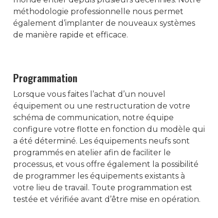
méthodologie professionnelle nous permet
également d’implanter de nouveaux systèmes
de manière rapide et efficace.
ACCUEIL
SOCIÉTÉ
Programmation
RADIOCOMMUNICATION
Lorsque vous faites l’achat d’un nouvel
RADIO PROFESSIONNELLE
GÉOLOCALISATION
équipement ou une restructuration de votre
schéma de communication, notre équipe
MOTOROLA
RADIO VHF/UHF
TRBOnet Entreprise
ACCESSOIRES
configure votre flotte en fonction du modèle qui
DP-3441e
HYTERA
FT 2980E
RADIO PMR446
a été déterminé. Les équipements neufs sont
ALIMENTATION DC
MESURE
programmés en atelier afin de faciliter le
DP-3661e
PD-795EX
FTM 3100E
BD505LF
RADIO HF
ALFATRONIX
ANTENNES
BIRD 43
processus, et vous offre également la possibilité
SERVICES
R2
PD-715EX
FTM-6000E
PROFESSIONNELLE
RADIO AVIATION
Alimentation Desk
de programmer les équipements existants à
MSE
ANTENNE HF
BIRD 4391A
INGENIERIE
INFORMATIQUE
votre lieu de travail. Toute programmation est
R5 LKP
HP-705
IC-F8101
TACTIQUE
IC-A16E
RADIO MARINE
Chargeur De Batte
MS-1230NT
WD-330
ANTENNE VHF/UHF
Bird SK4500TC & SK600
testée et vérifiée avant d’être mise en opération.
INSTALLATION
STATION PC
CONTACT
R5 NKP
HP-785
RADIO SDR HF PRC
IC-A25FR
IC-M73EURO
MODEM RADIO
Convertisseur De T
WD-330S
ANTENNE MOBILE VH
ANTENNE FIXE MARINE 
BIRD SH36SPC SignalHa