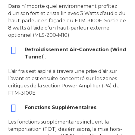
ACCUEIL
Dans n’importe quel environnement profitez
SOCIÉTÉ
d’un son fort et cristallin avec 3 Watts d’audio du
haut-parleur en façade du FTM-3100E. Sortie de
RADIOCOMMUNICATION
8 watts à l’aide d’un haut-parleur externe
optionnel (MLS-200-M10)
RADIO PROFESSIONNELLE
GÉOLOCALISATION
MOTOROLA
RADIO VHF/UHF
TRBOnet Entreprise
Refroidissement Air-Convection (Wind
ACCESSOIRES
Tunnel
).
DP-3441e
HYTERA
FT 2980E
RADIO PMR446
ALIMENTATION DC
MESURE
DP-3661e
PD-795EX
FTM 3100E
BD505LF
RADIO HF
L’air frais est aspiré à travers une prise d’air sur
ALFATRONIX
ANTENNES
BIRD 43
SERVICES
l’avant et est ensuite concentré sur les zones
R2
PD-715EX
FTM-6000E
PROFESSIONNELLE
RADIO AVIATION
Alimentation Desk
MSE
ANTENNE HF
BIRD 4391A
critiques de la section Power Amplifier (PA) du
INGENIERIE
INFORMATIQUE
R5 LKP
HP-705
IC-F8101
TACTIQUE
IC-A16E
RADIO MARINE
FTM-3100E.
Chargeur De Batte
MS-1230NT
WD-330
ANTENNE VHF/UHF
Bird SK4500TC & SK600
INSTALLATION
STATION PC
CONTACT
R5 NKP
HP-785
RADIO SDR HF PRC
IC-A25FR
IC-M73EURO
MODEM RADIO
Convertisseur De T
WD-330S
ANTENNE MOBILE VH
ANTENNE FIXE MARINE 
Fonctions Supplémentaires
BIRD SH36SPC SignalHa
SAV
PORTABLE
12/24v UP
R7a
HM-785
IC-BACKPACK A120
IC-M330E
MODEM RIPEX
FAISCEAU HERTZIEN
YA-007FG
ANTENNE FIXE VHF/
BIRD 50-T
FORMATION
SERVEUR
Les fonctions supplémentaires incluent la
Convertisseur 24/
R7
HR-65X
GM 800 SERIE
FAISCEAU HERTZIEN RA
REPETEUR GSM
temporisation (TOT) des émissions, la mise hors-
STOCKAGE