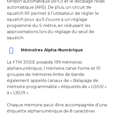
Version IP-65
R7ex LKP
HR 1065
BT-10
tension automatique (APO) et le décalage relais
automatique (ARS). De plus, un circuit de
ACCESSOIRES
Série DD – DDi
R7ex NKP
BT-15
squelch RF permet à l’utilisateur de régler le
SERVICES
PowerTector
SL-1600
squelch pour qu’il s’ouvre à un réglage
BT-20
programmé du S-mètre, en réduisant les
MAINTENANCE
SL-2600
approximations lors du réglage du seuil de
squelch.
DM-1400
DM-2600
Mémoires Alpha-Numérique
DM-4400e
Le FTM 3100E possède 199 mémoires
DM-4600e
alphanumérique, 1 mémoire canal-home et 10
groupes de mémoires limite de bande
SLR-1000
également appelés canaux de « Balayage de
SLR-5500
mémoire programmable » étiquetés de « L0/U0 »
à « L9/U9 ».
SLR-8000
Chaque mémoire peut-être accompagnée d’une
étiquette alphanumérique de 8 caractères