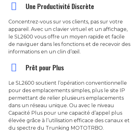
SERVICES
R2
PD-715EX
Une Productivité Discrète
FTM-6000E
PROFESSIONNELLE
RADIO AVIATION
Alimentation Desk
MSE
ANTENNE HF
BIRD 4391A
INGENIERIE
INFORMATIQUE
R5 LKP
HP-705
IC-F8101
TACTIQUE
IC-A16E
RADIO MARINE
Chargeur De Batte
MS-1230NT
WD-330
ANTENNE VHF/UHF
Bird SK4500TC & SK600
Concentrez-vous sur vos clients, pas sur votre
INSTALLATION
STATION PC
CONTACT
R5 NKP
HP-785
RADIO SDR HF PRC
IC-A25FR
IC-M73EURO
MODEM RADIO
appareil. Avec un clavier virtuel et un affichage,
Convertisseur De T
WD-330S
ANTENNE MOBILE VH
ANTENNE FIXE MARINE 
BIRD SH36SPC SignalHa
SAV
PORTABLE
le SL2600 vous offre un moyen rapide et facile
12/24v UP
R7a
HM-785
IC-BACKPACK A120
IC-M330E
MODEM RIPEX
FAISCEAU HERTZIEN
YA-007FG
ANTENNE FIXE VHF/
de naviguer dans les fonctions et de recevoir des
BIRD 50-T
FORMATION
SERVEUR
Convertisseur 24/
R7
HR-65X
GM 800 SERIE
FAISCEAU HERTZIEN RA
REPETEUR GSM
informations en un clin d’œil.
STOCKAGE
Version IP-65
R7ex LKP
HR 1065
BT-10
Prêt pour Plus
ACCESSOIRES
Série DD – DDi
R7ex NKP
BT-15
SERVICES
Le SL2600 soutient l’opération conventionnelle
PowerTector
SL-1600
BT-20
pour des emplacements simples, plus le site IP
MAINTENANCE
SL-2600
permettant de relier plusieurs emplacements
dans un réseau unique. Ou avec le niveau
DM-1400
Capacité Plus pour une capacité d’appel plus
DM-2600
élevée grâce à l’utilisation efficace des canaux et
du spectre du Trunking MOTOTRBO.
DM-4400e