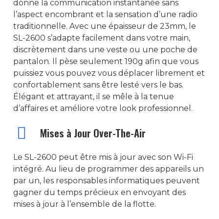
donne la communication instantanée sans
l’aspect encombrant et la sensation d’une radio
traditionnelle. Avec une épaisseur de 23mm, le
SL-2600 s’adapte facilement dans votre main,
discrètement dans une veste ou une poche de
pantalon. Il pèse seulement 190g afin que vous
puissiez vous pouvez vous déplacer librement et
confortablement sans être lesté vers le bas.
ACCUEIL
Élégant et attrayant, il se mêle à la tenue
d’affaires et améliore votre look professionnel.
SOCIÉTÉ
Mises à Jour Over-The-Air
RADIOCOMMUNICATION
RADIO PROFESSIONNELLE
Le SL-2600 peut être mis à jour avec son Wi-Fi
GÉOLOCALISATION
intégré. Au lieu de programmer des appareils un
MOTOROLA
RADIO VHF/UHF
TRBOnet Entreprise
ACCESSOIRES
par un, les responsables informatiques peuvent
DP-3441e
HYTERA
FT 2980E
RADIO PMR446
gagner du temps précieux en envoyant des
ALIMENTATION DC
MESURE
mises à jour à l’ensemble de la flotte.
DP-3661e
PD-795EX
FTM 3100E
BD505LF
RADIO HF
ALFATRONIX
ANTENNES
BIRD 43