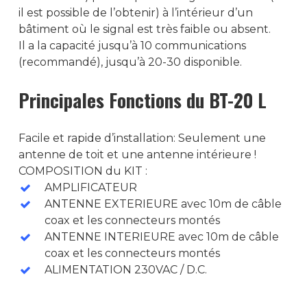
il est possible de l’obtenir) à l’intérieur d’un
bâtiment où le signal est très faible ou absent.
Il a la capacité jusqu’à 10 communications
(recommandé), jusqu’à 20-30 disponible.
Principales Fonctions du BT-20 L
ACCUEIL
Facile et rapide d’installation: Seulement une
SOCIÉTÉ
antenne de toit et une antenne intérieure !
COMPOSITION du KIT :
RADIOCOMMUNICATION
AMPLIFICATEUR
ANTENNE EXTERIEURE avec 10m de câble
RADIO PROFESSIONNELLE
GÉOLOCALISATION
coax et les connecteurs montés
MOTOROLA
RADIO VHF/UHF
TRBOnet Entreprise
ACCESSOIRES
ANTENNE INTERIEURE avec 10m de câble
DP-3441e
coax et les connecteurs montés
HYTERA
FT 2980E
RADIO PMR446
ALIMENTATION DC
MESURE
ALIMENTATION 230VAC / D.C.
DP-3661e
PD-795EX
FTM 3100E
BD505LF
RADIO HF
ALFATRONIX
ANTENNES
BIRD 43
SERVICES
R2
PD-715EX
FTM-6000E
PROFESSIONNELLE