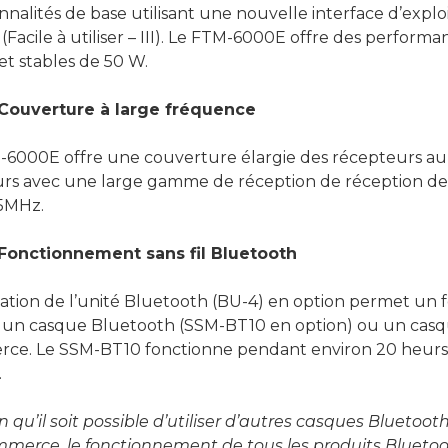
nnalités de base utilisant une nouvelle interface d’exploi
 (Facile à utiliser – III). Le FTM-6000E offre des perform
 et stables de 50 W.
Couverture à large fréquence
-6000E offre une couverture élargie des récepteurs au
rs avec une large gamme de réception de réception d
5MHz.
Fonctionnement sans fil Bluetooth
llation de l’unité Bluetooth (BU-4) en option permet un
c un casque Bluetooth (SSM-BT10 en option) ou un casq
ce. Le SSM-BT10 fonctionne pendant environ 20 heurs
.
n qu’il soit possible d’utiliser d’autres casques Bluetoot
merce, le fonctionnement de tous les produits Bluetoo