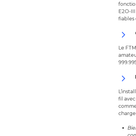
fonctio
E2O-III
fiables
Le FTM
amateu
999.99
L’insta
fil ave
commer
charge
Bie
com