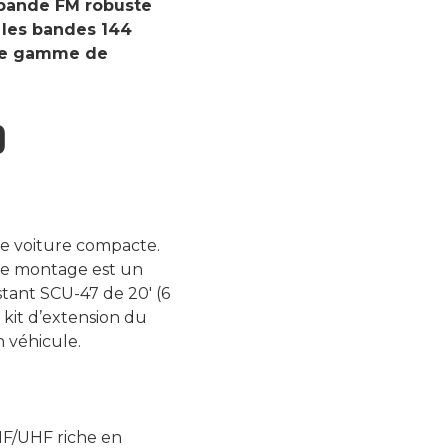
bande FM robuste
 les bandes 144
rge gamme de
0
re voiture compacte.
 le montage est un
stant SCU-47 de 20′ (6
kit d’extension du
n véhicule.
F/UHF riche en