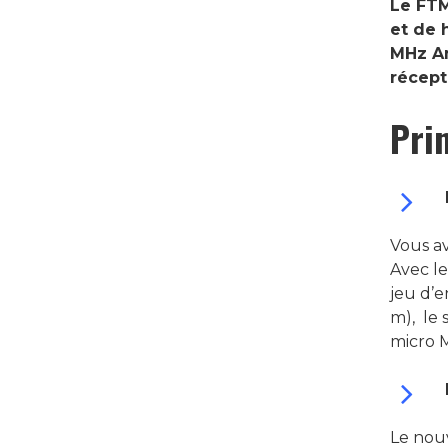
Le FTM
et de 
MHz Am
récept
Pri
Hit enter to search or ESC to close
Vous av
Avec le
jeu d’e
m), le 
micro M
Le nou