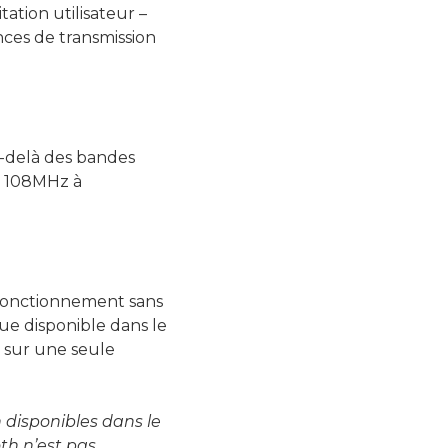
tation utilisateur –
ances de transmission
-delà des bandes
e 108MHz à
 fonctionnement sans
ue disponible dans le
 sur une seule
h disponibles dans le
th n’est pas