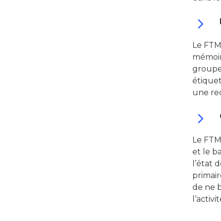
Le FTM
mémoire
groupe
étique
une rec
Le FTM-
et le b
l’état
primai
de ne 
l’activ