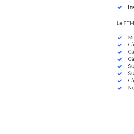
In
Le FTM 
Mi
Câ
Câ
Câ
Su
Su
Câ
No