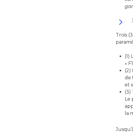
gar
Trois (
paramè
(1)
« F
(2)
de 
et 
(3)
Le 
app
la 
Jusqu’