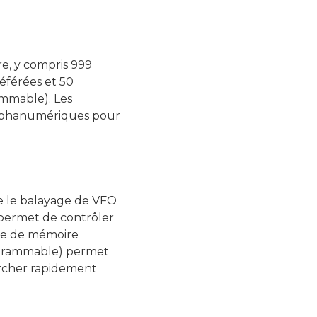
e, y compris 999
éférées et 50
mmable). Les
alphanumériques pour
e le balayage de VFO
 permet de contrôler
upe de mémoire
ogrammable) permet
ercher rapidement