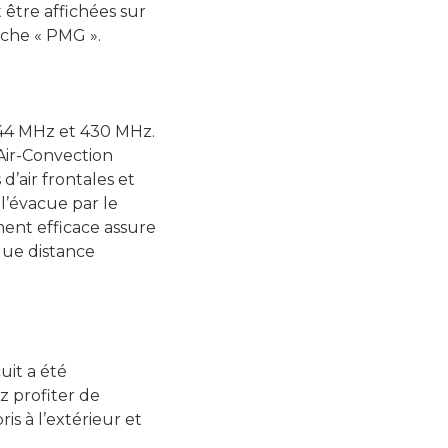
être affichées sur
uche « PMG ».
144 MHz et 430 MHz.
Air-Convection
 d’air frontales et
 l’évacue par le
ment efficace assure
gue distance
uit a été
z profiter de
s à l’extérieur et