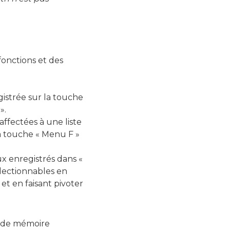
fonctions et des
gistrée sur la touche
».
ffectées à une liste
a touche « Menu F »
ux enregistrés dans «
lectionnables en
t en faisant pivoter
e de mémoire