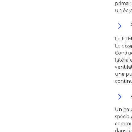
primai
un écra
Le FTM
Le diss
Conducto
latéral
ventila
une pu
continu
Un haut
spécial
communi
dans l