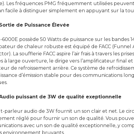
re). Les fréquences PMG fréquemment utilisées peuvent 
n facile à distinguer simplement en appuyant sur la to
S
ortie de Puissance
Élevée
-6000E possède 50 Watts de puissance sur les bandes 
ipateur de chaleur robuste est équipé de FACC (Funnel 
r). La soufflerie FACC aspire l’air frais à travers les prises
es à large ouverture, le dirige vers l’amplificateur final et
teur de refroissement arrière. Ce système de refroidisse
issance d’émission stable pour des communications lon
es.
Audio puissant de 3W de qualité exeptionnelle
-parleur audio de 3W fournit un son clair et net. Le circ
ement réglé pour fournir un son de qualité. Vous pouve
cations avec un son de qualité exceptionnelle, y compri
es environnement bruyants.