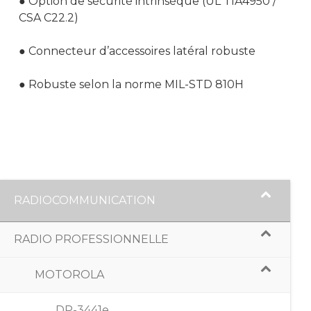
●
Option de sécurité intrinsèque
(UL TIA4950
/
CSA C22.2)
DM-4400e
DM-4600e
●
Connecteur d’accessoires latéral robuste
SLR-1000
●
Robuste selon la norme MIL-STD 810H
SLR-5500
SLR-8000
RADIOCOMMUNICATION
RADIO PROFESSIONNELLE
MOTOROLA
DP-3441e