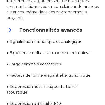
interférences lui garantissent de fournir des
communications avec un son clair sur de grandes
distances, même dans des environnements
bruyants.
Fonctionnalités avancés
●
Signalisation numérique et analogique
●
Expérience utilisateur moderne et intuitive
ACCUEIL
●
Large gamme d’accessoires
SOCIÉTÉ
●
Facteur de forme élégant et ergonomique
RADIOCOMMUNICATION
●
Suppression automatique du Larsen
RADIO PROFESSIONNELLE
GÉOLOCALISATION
acoustique
MOTOROLA
RADIO VHF/UHF
TRBOnet Entreprise
ACCESSOIRES
●
Suppression du bruit SINC+